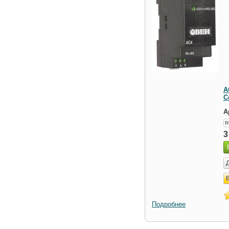
A
C
А
R
3
Подробнее