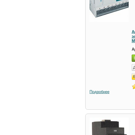
А
э
М
А
Подробнее