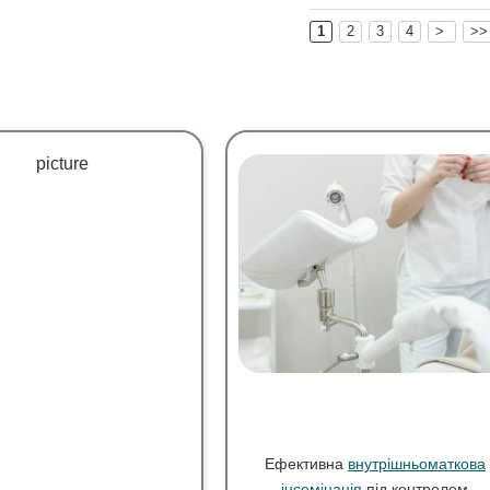
1
2
3
4
>
>
Ефективна
внутрішньоматкова
інсемінація
під контролем