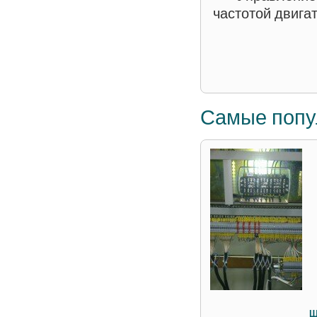
частотой двига
Самые поп
Щ