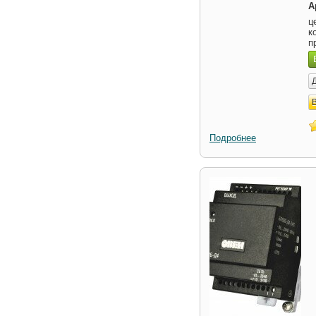
А
ц
к
п
Подробнее