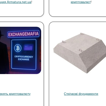
ния Armatura.net.ua
!
криптовалют
!
нять криптовалюту
Стрічкові фундаменти