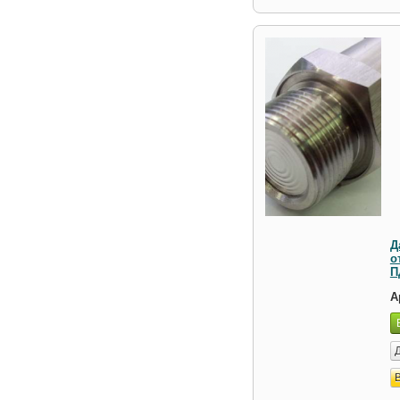
Д
о
П
А