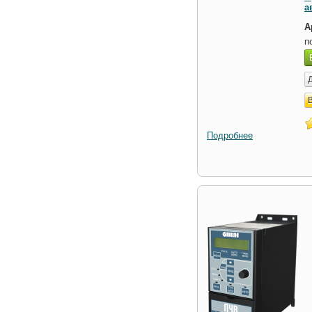
а
А
п
Подробнее