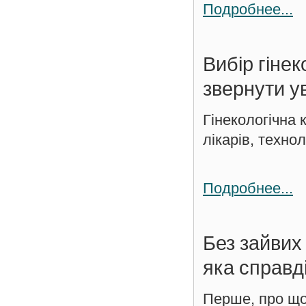
Подробнее...
Вибір гінек
звернути у
Гінекологічна 
лікарів, техно
Подробнее...
Без зайвих
яка справд
Перше, про що