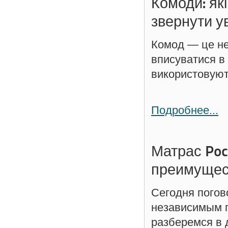
Комоди: які
звернути у
Комод — це не
вписуватися в
використовують
Подробнее...
Матрас Poc
преимущес
Сегодня погово
независимым п
разберемся в 