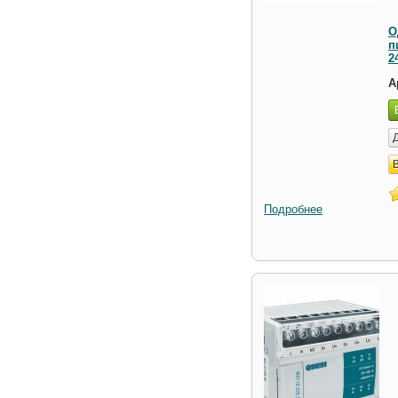
О
п
2
А
Подробнее