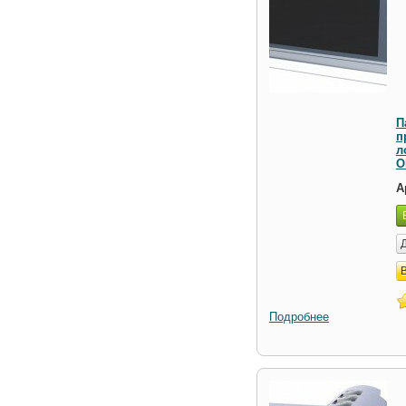
П
п
л
О
А
Подробнее